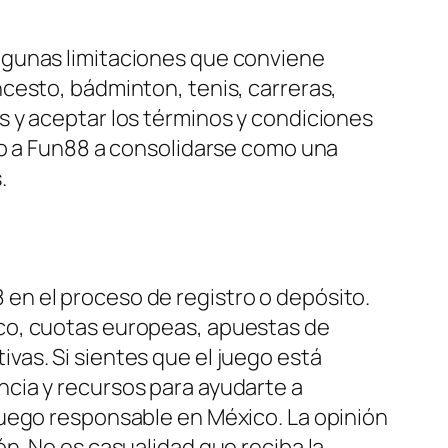
lgunas limitaciones que conviene
cesto, bádminton, tenis, carreras,
 y aceptar los términos y condiciones
do a Fun88 a consolidarse como una
.
a
en el proceso de registro o depósito.
co, cuotas europeas, apuestas de
as. Si sientes que el juego está
cia y recursos para ayudarte a
juego responsable en México. La opinión
n. No es casualidad que reciba la