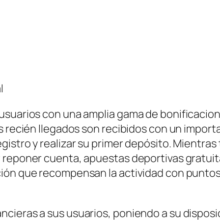
l
usuarios con una amplia gama de bonificacion
os recién llegados son recibidos con un impor
istro y realizar su primer depósito. Mientras 
 reponer cuenta, apuestas deportivas gratuit
ción que recompensan la actividad con punto
nancieras a sus usuarios, poniendo a su dispo