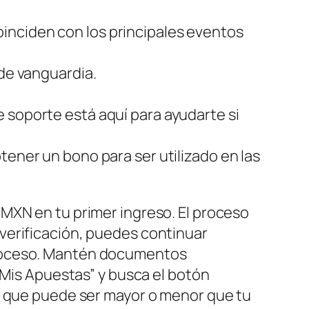
inciden con los principales eventos
 de vanguardia.
 soporte está aquí para ayudarte si
tener un bono para ser utilizado en las
MXN en tu primer ingreso. El proceso
verificación, puedes continuar
proceso. Mantén documentos
“Mis Apuestas” y busca el botón
r, que puede ser mayor o menor que tu