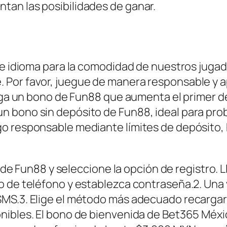
an las posibilidades de ganar.
de idioma para la comodidad de nuestros jugad
Por favor, juegue de manera responsable y a
orga un bono de Fun88 que aumenta el primer d
 bono sin depósito de Fun88, ideal para proba
o responsable mediante límites de depósito,
l de Fun88 y seleccione la opción de registro. 
 de teléfono y establezca contraseña.2. Una 
MS.3. Elige el método más adecuado recargar 
nibles. El bono de bienvenida de Bet365 Méxi