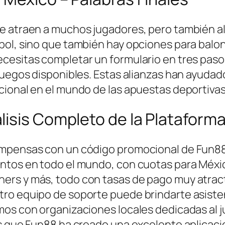
ue atraen a muchos jugadores, pero también a
bol, sino que también hay opciones para balon
cesitas completar un formulario en tres pasos
 juegos disponibles. Estas alianzas han ayuda
cional en el mundo de las apuestas deportivas
isis Completo de la Plataform
mpensas con un código promocional de Fun88 
entos en todo el mundo, con cuotas para Méxi
rs y más, todo con tasas de pago muy atractiv
ro equipo de soporte puede brindarte asisten
mos con organizaciones locales dedicadas al 
s que Fun88 ha creado una excelente aplicació