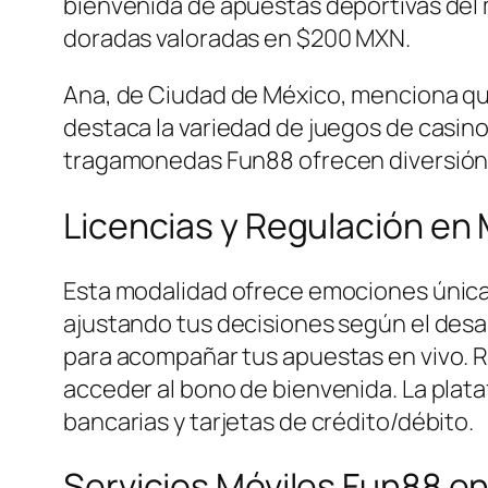
bienvenida de apuestas deportivas del
doradas valoradas en $200 MXN.
Ana, de Ciudad de México, menciona que
destaca la variedad de juegos de casino 
tragamonedas Fun88 ofrecen diversión c
Licencias y Regulación en
Esta modalidad ofrece emociones única
ajustando tus decisiones según el desa
para acompañar tus apuestas en vivo. R
acceder al bono de bienvenida. La plat
bancarias y tarjetas de crédito/débito.
Servicios Móviles Fun88 en