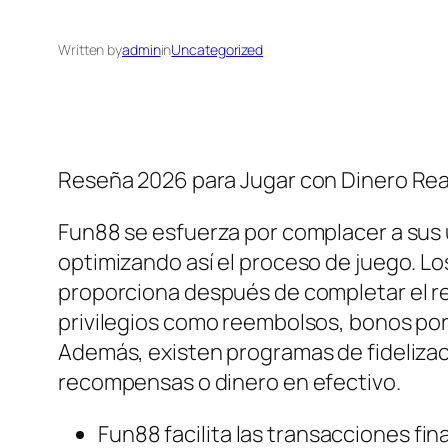
Written by
admin
in
Uncategorized
Reseña 2026 para Jugar con Dinero Rea
Fun88 se esfuerza por complacer a sus 
optimizando así el proceso de juego. L
proporciona después de completar el reg
privilegios como reembolsos, bonos por
Además, existen programas de fideliza
recompensas o dinero en efectivo.
Fun88 facilita las transacciones fi