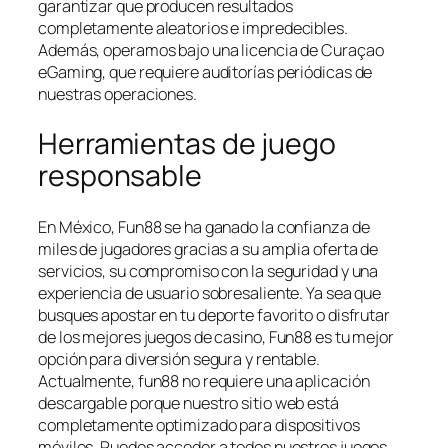
garantizar que producen resultados
completamente aleatorios e impredecibles.
Además, operamos bajo una licencia de Curaçao
eGaming, que requiere auditorías periódicas de
nuestras operaciones.
Herramientas de juego
responsable
En México, Fun88 se ha ganado la confianza de
miles de jugadores gracias a su amplia oferta de
servicios, su compromiso con la seguridad y una
experiencia de usuario sobresaliente. Ya sea que
busques apostar en tu deporte favorito o disfrutar
de los mejores juegos de casino, Fun88 es tu mejor
opción para diversión segura y rentable.
Actualmente, fun88 no requiere una aplicación
descargable porque nuestro sitio web está
completamente optimizado para dispositivos
móviles. Puedes acceder a todos nuestros juegos,