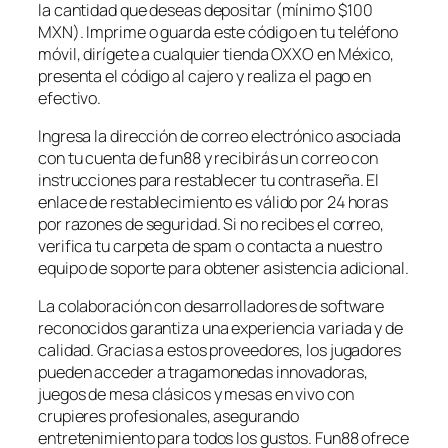
la cantidad que deseas depositar (mínimo $100
MXN). Imprime o guarda este código en tu teléfono
móvil, dirígete a cualquier tienda OXXO en México,
presenta el código al cajero y realiza el pago en
efectivo.
Ingresa la dirección de correo electrónico asociada
con tu cuenta de fun88 y recibirás un correo con
instrucciones para restablecer tu contraseña. El
enlace de restablecimiento es válido por 24 horas
por razones de seguridad. Si no recibes el correo,
verifica tu carpeta de spam o contacta a nuestro
equipo de soporte para obtener asistencia adicional.
La colaboración con desarrolladores de software
reconocidos garantiza una experiencia variada y de
calidad. Gracias a estos proveedores, los jugadores
pueden acceder a tragamonedas innovadoras,
juegos de mesa clásicos y mesas en vivo con
crupieres profesionales, asegurando
entretenimiento para todos los gustos. Fun88 ofrece