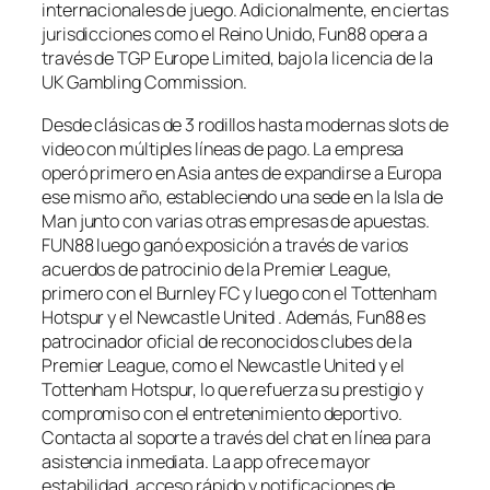
internacionales de juego. Adicionalmente, en ciertas
jurisdicciones como el Reino Unido, Fun88 opera a
través de TGP Europe Limited, bajo la licencia de la
UK Gambling Commission.
Desde clásicas de 3 rodillos hasta modernas slots de
video con múltiples líneas de pago. La empresa
operó primero en Asia antes de expandirse a Europa
ese mismo año, estableciendo una sede en la Isla de
Man junto con varias otras empresas de apuestas.
FUN88 luego ganó exposición a través de varios
acuerdos de patrocinio de la Premier League,
primero con el Burnley FC y luego con el Tottenham
Hotspur y el Newcastle United . Además, Fun88 es
patrocinador oficial de reconocidos clubes de la
Premier League, como el Newcastle United y el
Tottenham Hotspur, lo que refuerza su prestigio y
compromiso con el entretenimiento deportivo.
Contacta al soporte a través del chat en línea para
asistencia inmediata. La app ofrece mayor
estabilidad, acceso rápido y notificaciones de