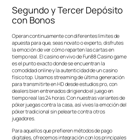
Segundo y Tercer Depósito
con Bonos
Operan continuamente con diferentes límites de
apuesta para que, seas novato o experto, disfrutes
la emoción de ver cómo reparten las cartas en
tiempo real. El casino en vivo de Fun88 Casino game
es el punto exacto donde se encuentran la
comodidad online y la autenticidad de un casino
físico top. Usamos streaming de última generación
para transmitirte en HD desde estudios pro, con
dealers bien entrenados dirigiendo el juego en
tiempo real las 24 horas. Con nuestras variantes de
póker juegas contra la casa, así vives la emoción del
póker tradicional sin pelearte contra otros
jugadores.
Para aquellos que prefieren métodos de pago
digitales, ofrecemos integración con los principales