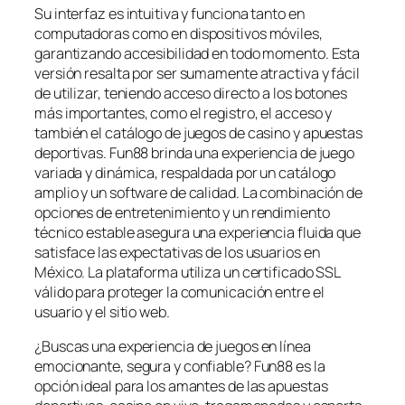
Su interfaz es intuitiva y funciona tanto en
computadoras como en dispositivos móviles,
garantizando accesibilidad en todo momento. Esta
versión resalta por ser sumamente atractiva y fácil
de utilizar, teniendo acceso directo a los botones
más importantes, como el registro, el acceso y
también el catálogo de juegos de casino y apuestas
deportivas. Fun88 brinda una experiencia de juego
variada y dinámica, respaldada por un catálogo
amplio y un software de calidad. La combinación de
opciones de entretenimiento y un rendimiento
técnico estable asegura una experiencia fluida que
satisface las expectativas de los usuarios en
México. La plataforma utiliza un certificado SSL
válido para proteger la comunicación entre el
usuario y el sitio web.
¿Buscas una experiencia de juegos en línea
emocionante, segura y confiable? Fun88 es la
opción ideal para los amantes de las apuestas