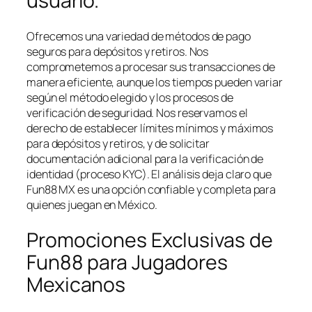
usuario.
Ofrecemos una variedad de métodos de pago
seguros para depósitos y retiros. Nos
comprometemos a procesar sus transacciones de
manera eficiente, aunque los tiempos pueden variar
según el método elegido y los procesos de
verificación de seguridad. Nos reservamos el
derecho de establecer límites mínimos y máximos
para depósitos y retiros, y de solicitar
documentación adicional para la verificación de
identidad (proceso KYC). El análisis deja claro que
Fun88 MX es una opción confiable y completa para
quienes juegan en México.
Promociones Exclusivas de
Fun88 para Jugadores
Mexicanos