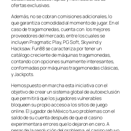
ofertas exclusivas.
Además, no se cobran comisiones adicionales, lo
que garantiza comodidad al momento de jugar. En el
caso de tragamonedas, cuenta con los mejores
proveedores del mercado, entre los cuales se
incluyen Pragmatic Play, PG Soft, Skywind y
Hacksaw. Fun88 se caracteriza por tener un
catálogo creciente de máquinas tragamonedas,
contando con opciones sumamente interesantes,
conformadas por máquinas tragamonedas clásicas,
y Jackpots.
Hemos puesto en marcha esta iniciativa con el
objetivo de crear un sistema global de autoexclusión
que permitirá que los jugadores vulnerables
bloqueen su propio acceso a los sitios de juego
online. El jugador de México tuvo problemas con el
saldo de su cuenta después de que el casino
experimentara errores que lo dejaron en cero. A
pesar de la resolución del problema, el casino retuvo