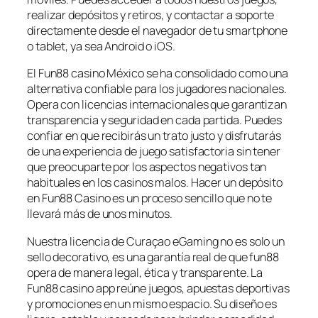
realizar depósitos y retiros, y contactar a soporte
directamente desde el navegador de tu smartphone
o tablet, ya sea Android o iOS.
El Fun88 casino México se ha consolidado como una
alternativa confiable para los jugadores nacionales.
Opera con licencias internacionales que garantizan
transparencia y seguridad en cada partida. Puedes
confiar en que recibirás un trato justo y disfrutarás
de una experiencia de juego satisfactoria sin tener
que preocuparte por los aspectos negativos tan
habituales en los casinos malos. Hacer un depósito
en Fun88 Casino es un proceso sencillo que no te
llevará más de unos minutos.
Nuestra licencia de Curaçao eGaming no es solo un
sello decorativo, es una garantía real de que fun88
opera de manera legal, ética y transparente. La
Fun88 casino app reúne juegos, apuestas deportivas
y promociones en un mismo espacio. Su diseño es