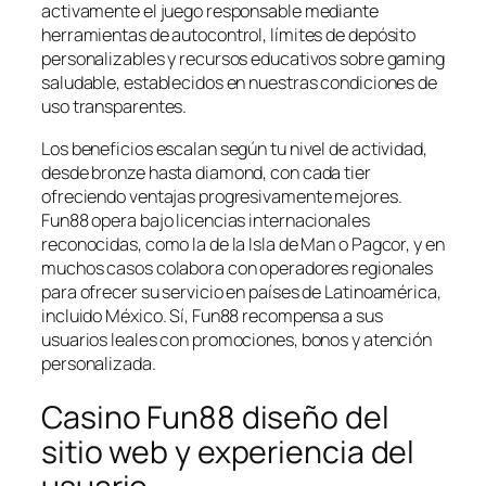
activamente el juego responsable mediante
herramientas de autocontrol, límites de depósito
personalizables y recursos educativos sobre gaming
saludable, establecidos en nuestras condiciones de
uso transparentes.
Los beneficios escalan según tu nivel de actividad,
desde bronze hasta diamond, con cada tier
ofreciendo ventajas progresivamente mejores.
Fun88 opera bajo licencias internacionales
reconocidas, como la de la Isla de Man o Pagcor, y en
muchos casos colabora con operadores regionales
para ofrecer su servicio en países de Latinoamérica,
incluido México. Sí, Fun88 recompensa a sus
usuarios leales con promociones, bonos y atención
personalizada.
Casino Fun88 diseño del
sitio web y experiencia del