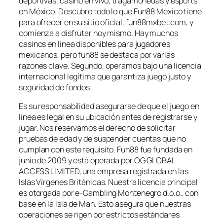
deportivas, casino en vivo, tragamonedas y esports
en México. Descubre todo lo que Fun88 México tiene
para ofrecer en su sitio oficial, fun88mxbet.com, y
comienza a disfrutar hoy mismo. Hay muchos
casinos en línea disponibles para jugadores
mexicanos, pero fun88 se destaca por varias
razones clave. Segundo, operamos bajo una licencia
internacional legítima que garantiza juego justo y
seguridad de fondos.
Es su responsabilidad asegurarse de que el juego en
línea es legal en su ubicación antes de registrarse y
jugar. Nos reservamos el derecho de solicitar
pruebas de edad y de suspender cuentas que no
cumplan con este requisito. Fun88 fue fundada en
junio de 2009 y está operada por OG GLOBAL
ACCESS LIMITED, una empresa registrada en las
Islas Vírgenes Británicas. Nuestra licencia principal
es otorgada por e-Gambling Montenegro d.o.o., con
base en la Isla de Man. Esto asegura que nuestras
operaciones se rigen por estrictos estándares