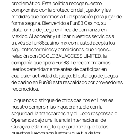
problemático. Esta política recoge nuestro
compromiso con la protección del jugador y las
medidas que ponemos a tu disposición para jugar de
forma segura. Bienvenido a Fun88 Casino, su
plataforma de juego en línea de confianza en
México. Al acceder y utilizar nuestros servicios a
través de fun88casino-mx.com, usted acepta los
siguientes términos y condiciones, que rigen su
relación con OG GLOBAL ACCESS LIMITED, la
compañía que opera Fun88. Le recomendamos
leerlos detenidamente antes de participar en
cualquier actividad de juego. El catálogo de juegos
de casino en Fun88 está respaldado por proveedores
reconocidos.
Lo que nos distingue de otros casinos en línea es
nuestro compromiso inquebrantable con la
seguridad, la transparencia y el juego responsable.
Operamos bajo una licencia internacional de
Curaçao eGaming, lo que garantiza que todos
nuestros juegos son justos y que tus datos