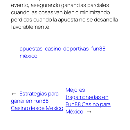
evento, asegurando ganancias parciales
cuando las cosas van bien o minimizando
pérdidas cuando la apuesta no se desarrolla
favorablemente.
apuestas
casino
deportivas
fun88
méxico
Mejores
←
Estrategias para
tragamonedas en
ganar en Fun88
Fun88 Casino para
Casino desde México
México
→