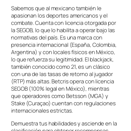
Sabemos que al mexicano también le
apasionan los deportes americanos y el
combate. Cuenta con licencia otorgada por
la SEGOB, lo que lo habilita a operar bajo las
normativas del país. Es una marca con
presencia internacional (España, Colombia,
Argentina) y con locales físicos en México,
lo que refuerza su legitimidad. El blackjack,
también conocido como 21, es un clásico
con una de las tasas de retorno al jugador
(RTP) más altas. Betcris opera con licencia
SEGOB (100% legal en México), mientras
que operadores como Betsson (MGA) y
Stake (Curaçao) cuentan con regulaciones
internacionales estrictas.
Demuestra tus habilidades y asciende en la
clasificación para obtener recompensas