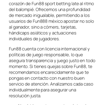
corazón de Fun88 sport betting late al ritmo
del balompié. Ofrecemos una profundidad
de mercado inigualable, permitiendo a los
usuarios de Fun888 méxico apostar no solo
al ganador, sino a córners, tarjetas,
hándicaps asiáticos y actuaciones
individuales de jugadores.
Fun88 cuenta con licencia internacional y
políticas de juego responsable, lo que
asegura transparencia y juego justo en todo
momento. Si tienes quejas sobre Fun88, te
recomendamos encarecidamente que te
pongas en contacto con nuestro buen
servicio de atención. Analizamos cada caso
individualmente para asegurar una
resolución justa.