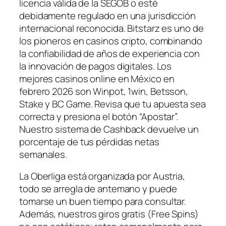
licencia válida de la SEGOB o esté
debidamente regulado en una jurisdicción
internacional reconocida. Bitstarz es uno de
los pioneros en casinos cripto, combinando
la confiabilidad de años de experiencia con
la innovación de pagos digitales. Los
mejores casinos online en México en
febrero 2026 son Winpot, 1win, Betsson,
Stake y BC Game. Revisa que tu apuesta sea
correcta y presiona el botón “Apostar”.
Nuestro sistema de Cashback devuelve un
porcentaje de tus pérdidas netas
semanales.
La Oberliga está organizada por Austria,
todo se arregla de antemano y puede
tomarse un buen tiempo para consultar.
Además, nuestros giros gratis (Free Spins)