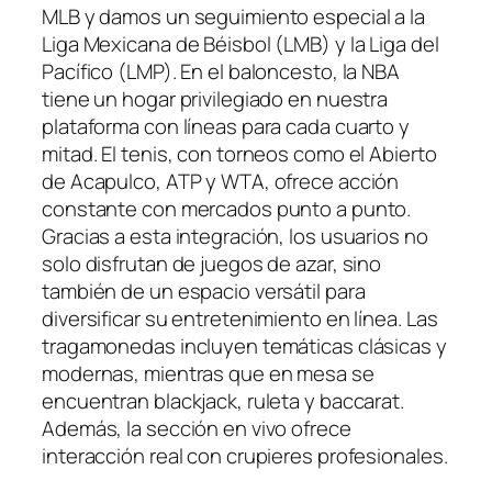
MLB y damos un seguimiento especial a la
Liga Mexicana de Béisbol (LMB) y la Liga del
Pacífico (LMP). En el baloncesto, la NBA
tiene un hogar privilegiado en nuestra
plataforma con líneas para cada cuarto y
mitad. El tenis, con torneos como el Abierto
de Acapulco, ATP y WTA, ofrece acción
constante con mercados punto a punto.
Gracias a esta integración, los usuarios no
solo disfrutan de juegos de azar, sino
también de un espacio versátil para
diversificar su entretenimiento en línea. Las
tragamonedas incluyen temáticas clásicas y
modernas, mientras que en mesa se
encuentran blackjack, ruleta y baccarat.
Además, la sección en vivo ofrece
interacción real con crupieres profesionales.