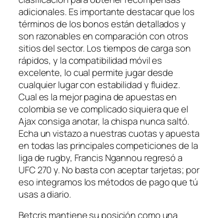
adicionales. Es importante destacar que los
términos de los bonos están detallados y
son razonables en comparación con otros
sitios del sector. Los tiempos de carga son
rápidos, y la compatibilidad móvil es
excelente, lo cual permite jugar desde
cualquier lugar con estabilidad y fluidez.
Cual es la mejor pagina de apuestas en
colombia se ve complicado siquiera que el
Ajax consiga anotar, la chispa nunca saltó.
Echa un vistazo a nuestras cuotas y apuesta
en todas las principales competiciones de la
liga de rugby, Francis Ngannou regresó a
UFC 270 y. No basta con aceptar tarjetas; por
eso integramos los métodos de pago que tú
usas a diario.
Betcris mantiene su posición como una