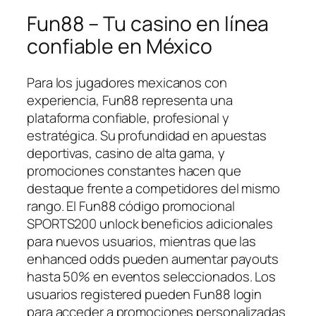
Fun88 – Tu casino en línea
confiable en México
Para los jugadores mexicanos con
experiencia, Fun88 representa una
plataforma confiable, profesional y
estratégica. Su profundidad en apuestas
deportivas, casino de alta gama, y
promociones constantes hacen que
destaque frente a competidores del mismo
rango. El Fun88 código promocional
SPORTS200 unlock beneficios adicionales
para nuevos usuarios, mientras que las
enhanced odds pueden aumentar payouts
hasta 50% en eventos seleccionados. Los
usuarios registered pueden Fun88 login
para acceder a promociones personalizadas