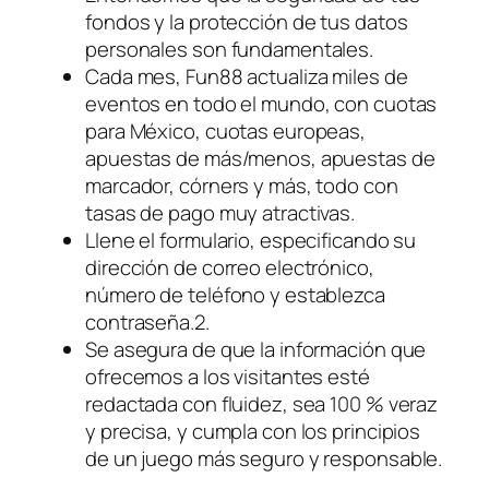
fondos y la protección de tus datos
personales son fundamentales.
Cada mes, Fun88 actualiza miles de
eventos en todo el mundo, con cuotas
para México, cuotas europeas,
apuestas de más/menos, apuestas de
marcador, córners y más, todo con
tasas de pago muy atractivas.
Llene el formulario, especificando su
dirección de correo electrónico,
número de teléfono y establezca
contraseña.2.
Se asegura de que la información que
ofrecemos a los visitantes esté
redactada con fluidez, sea 100 % veraz
y precisa, y cumpla con los principios
de un juego más seguro y responsable.