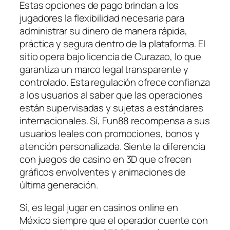
Estas opciones de pago brindan a los
jugadores la flexibilidad necesaria para
administrar su dinero de manera rápida,
práctica y segura dentro de la plataforma. El
sitio opera bajo licencia de Curazao, lo que
garantiza un marco legal transparente y
controlado. Esta regulación ofrece confianza
a los usuarios al saber que las operaciones
están supervisadas y sujetas a estándares
internacionales. Sí, Fun88 recompensa a sus
usuarios leales con promociones, bonos y
atención personalizada. Siente la diferencia
con juegos de casino en 3D que ofrecen
gráficos envolventes y animaciones de
última generación.
Sí, es legal jugar en casinos online en
México siempre que el operador cuente con