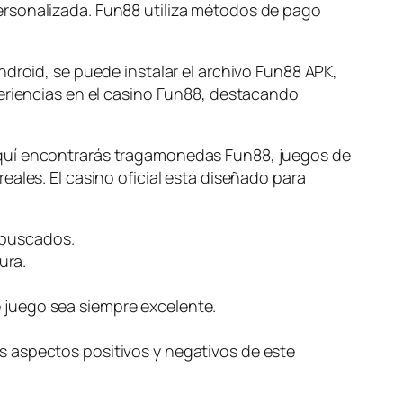
ersonalizada. Fun88 utiliza métodos de pago
ndroid, se puede instalar el archivo Fun88 APK,
periencias en el casino Fun88, destacando
Aquí encontrarás tragamonedas Fun88, juegos de
ales. El casino oficial está diseñado para
 buscados.
ura.
e juego sea siempre excelente.
os aspectos positivos y negativos de este