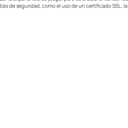
ías de seguridad, como el uso de un certificado SSL, la