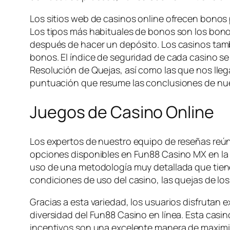
Los sitios web de casinos online ofrecen bonos 
Los tipos más habituales de bonos son los bonos
después de hacer un depósito. Los casinos tam
bonos. El índice de seguridad de cada casino s
Resolución de Quejas, así como las que nos llega
puntuación que resume las conclusiones de nuest
Juegos de Casino Online
Los expertos de nuestro equipo de reseñas reúnen
opciones disponibles en Fun88 Casino MX en la t
uso de una metodología muy detallada que tiene 
condiciones de uso del casino, las quejas de los 
Gracias a esta variedad, los usuarios disfrutan e
diversidad del Fun88 Casino en línea. Esta casi
incentivos son una excelente manera de maximiza