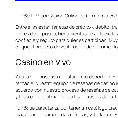
Fun88: El Mejor Casino Online de Confianza en 
Entre ellas están tarjetas de crédito y débito,
límites de depósito, herramientas de autoexclus
confiable y seguro para quienes participan. Mu
es que el proceso de verificación de documento
Casino en Vivo
Ya sea que busques apostar en tu deporte favori
rentable. Nuestro equipo de reseñas de casino
acuerdo con nuestro proceso de reseñas de casi
y todo en uno el mundo de las apuestas deporti
Fun88 se caracteriza por tener un catálogo c
máquinas tragamonedas clásicas, y Jackpots. Fu