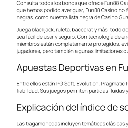
Consulta todos los bonos que ofrece Fun88 Casin
que hemos podido averiguar, Fun88 Casino no for
negras, como nuestra lista negra de Casino Guru,
Juega blackjack, ruleta, baccarat y más, todo 
sea fácil de usar y seguro. Con tecnología de e
miembros están completamente protegidos, evita
jugadores, pero también algunas limitaciones 
Apuestas Deportivas en F
Entre ellos están PG Soft, Evolution, Pragmatic
fiabilidad. Sus juegos permiten partidas fluidas 
Explicación del índice de 
Las tragamonedas incluyen temáticas clásicas y