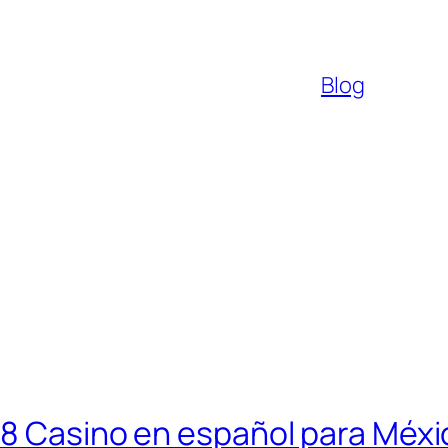
Blog
88 Casino en español para Méxi