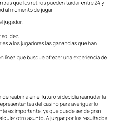
ntras que los retiros pueden tardar entre 24 y
d al momento de jugar.
l jugador.
 solidez.
arles a los jugadores las ganancias que han
o en línea que busque ofrecer una experiencia de
 de reabrirla en el futuro si decidía reanudar la
presentantes del casino para averiguar lo
ente es importante, ya que puede ser de gran
lquier otro asunto. A juzgar por los resultados