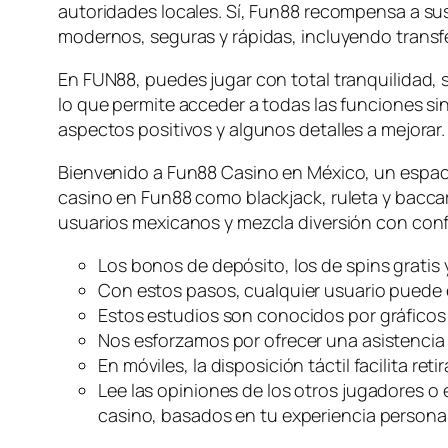
autoridades locales. Sí, Fun88 recompensa a su
modernos, seguras y rápidas, incluyendo transf
En FUN88, puedes jugar con total tranquilidad, 
lo que permite acceder a todas las funciones si
aspectos positivos y algunos detalles a mejorar.
Bienvenido a Fun88 Casino en México, un espac
casino en Fun88 como blackjack, ruleta y baccara
usuarios mexicanos y mezcla diversión con conf
Los bonos de depósito, los de spins grati
Con estos pasos, cualquier usuario puede 
Estos estudios son conocidos por gráficos d
Nos esforzamos por ofrecer una asistencia 
En móviles, la disposición táctil facilita ret
Lee las opiniones de los otros jugadores o 
casino, basados en tu experiencia personal