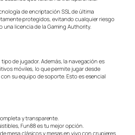
cnología de encriptación SSL de última
tamente protegidos, evitando cualquier riesgo
o una licencia de la Gaming Authority.
 tipo de jugador. Además, la navegación es
itivos móviles, lo que permite jugar desde
con su equipo de soporte. Esto es esencial
completa y transparente.
stibles, Fun88 es tu mejor opción.
de mesa clásicos y mesas en vivo con crupieres