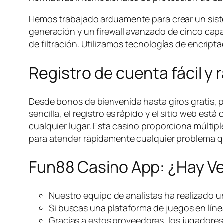
Hemos trabajado arduamente para crear un siste
generación y un firewall avanzado de cinco cap
de filtración. Utilizamos tecnologías de encrip
Registro de cuenta fácil y 
Desde bonos de bienvenida hasta giros gratis, p
sencilla, el registro es rápido y el sitio web e
cualquier lugar. Esta casino proporciona múlti
para atender rápidamente cualquier problema qu
Fun88 Casino App: ¿Hay Ve
Nuestro equipo de analistas ha realizado u
Si buscas una plataforma de juegos en líne
Gracias a estos proveedores, los jugadore