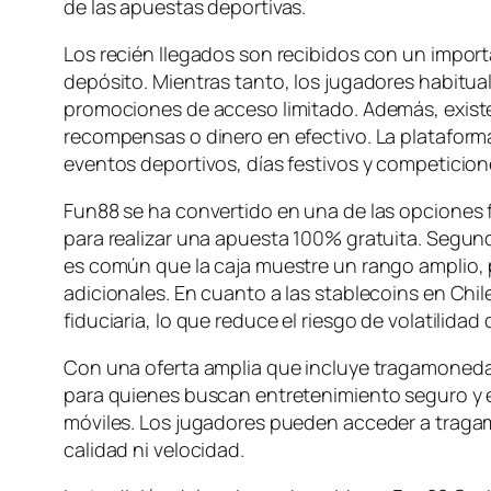
de las apuestas deportivas.
Los recién llegados son recibidos con un import
depósito. Mientras tanto, los jugadores habitua
promociones de acceso limitado. Además, exist
recompensas o dinero en efectivo. La plataform
eventos deportivos, días festivos y competicio
Fun88 se ha convertido en una de las opciones 
para realizar una apuesta 100% gratuita. Segund
es común que la caja muestre un rango amplio, pe
adicionales. En cuanto a las stablecoins en Chile
fiduciaria, lo que reduce el riesgo de volatilidad 
Con una oferta amplia que incluye tragamonedas
para quienes buscan entretenimiento seguro y e
móviles. Los jugadores pueden acceder a tragam
calidad ni velocidad.