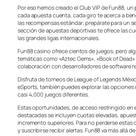
Por eso hemos creado el Club VIP de Fun88, un 
cada apuesta cuenta, cada giro te acerca a benef
las recompensas estándar; prepárate para un serv
sección de apuestas deportivas te ofrece las c
las grandes ligas internacionales.
Fun88 casino ofrece cientos de juegos, pero a
temáticas como «Aztec Gems», «Book of Dead» o 
colaboración con desarrolladores de software re
Disfruta de torneos de League of Legends Méxic
eSports, también puedes explorar las opciones
casi 4,000 juegos diferentes.
Estas oportunidades, de acceso restringido en e
destacadas se incluyen cuotas elevadas, apuest
incremento superiores. Para no perderse estas o
y suscribirse recibir alertas. Fun88 va más allá