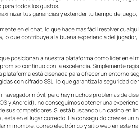
 para todos los gustos.
aximizar tus ganancias y extender tu tiempo de juego,
mente en el chat, lo que hace más fácil resolver cualqu
da, lo que contribuye a la buena experiencia del jugad
 que posicionan a nuestra plataforma como líder en el
promiso continuo con la excelencia. Simplemente regist
 plataforma está diseñada para ofrecer un entorno segu
idas con cifrado SSL, lo que garantiza la seguridad de 
un navegador móvil, pero hay muchos problemas de dise
OS y Android), no conseguimos obtener una experiencia 
 de sus competidores. Si está buscando un casino en lí
a, está en el lugar correcto. Ha conseguido crearse un n
r mi nombre, correo electrónico y sitio web en este n