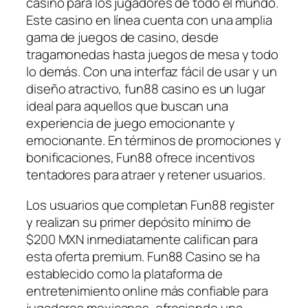
casino para los jugadores de todo el mundo.
Este casino en línea cuenta con una amplia
gama de juegos de casino, desde
tragamonedas hasta juegos de mesa y todo
lo demás. Con una interfaz fácil de usar y un
diseño atractivo, fun88 casino es un lugar
ideal para aquellos que buscan una
experiencia de juego emocionante y
emocionante. En términos de promociones y
bonificaciones, Fun88 ofrece incentivos
tentadores para atraer y retener usuarios.
Los usuarios que completan Fun88 register
y realizan su primer depósito mínimo de
$200 MXN inmediatamente califican para
esta oferta premium. Fun88 Casino se ha
establecido como la plataforma de
entretenimiento online más confiable para
jugadores mexicanos, ofreciendo una