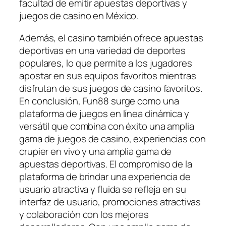
facultad de emitir apuestas deportivas y
juegos de casino en México.
Además, el casino también ofrece apuestas
deportivas en una variedad de deportes
populares, lo que permite a los jugadores
apostar en sus equipos favoritos mientras
disfrutan de sus juegos de casino favoritos.
En conclusión, Fun88 surge como una
plataforma de juegos en línea dinámica y
versátil que combina con éxito una amplia
gama de juegos de casino, experiencias con
crupier en vivo y una amplia gama de
apuestas deportivas. El compromiso de la
plataforma de brindar una experiencia de
usuario atractiva y fluida se refleja en su
interfaz de usuario, promociones atractivas
y colaboración con los mejores