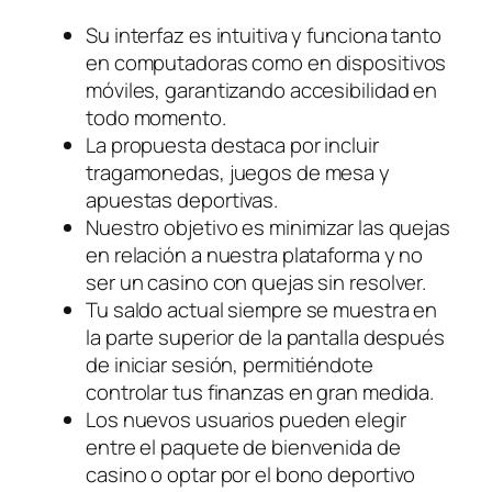
Su interfaz es intuitiva y funciona tanto
en computadoras como en dispositivos
móviles, garantizando accesibilidad en
todo momento.
La propuesta destaca por incluir
tragamonedas, juegos de mesa y
apuestas deportivas.
Nuestro objetivo es minimizar las quejas
en relación a nuestra plataforma y no
ser un casino con quejas sin resolver.
Tu saldo actual siempre se muestra en
la parte superior de la pantalla después
de iniciar sesión, permitiéndote
controlar tus finanzas en gran medida.
Los nuevos usuarios pueden elegir
entre el paquete de bienvenida de
casino o optar por el bono deportivo