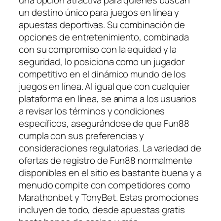
una opción atractiva para quienes buscan
un destino único para juegos en línea y
apuestas deportivas. Su combinación de
opciones de entretenimiento, combinada
con su compromiso con la equidad y la
seguridad, lo posiciona como un jugador
competitivo en el dinámico mundo de los
juegos en línea. Al igual que con cualquier
plataforma en línea, se anima a los usuarios
a revisar los términos y condiciones
específicos, asegurándose de que Fun88
cumpla con sus preferencias y
consideraciones regulatorias. La variedad de
ofertas de registro de Fun88 normalmente
disponibles en el sitio es bastante buena y a
menudo compite con competidores como
Marathonbet y TonyBet. Estas promociones
incluyen de todo, desde apuestas gratis