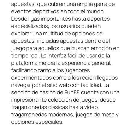
apuestas, que cubren una amplia gama de
eventos deportivos en todo el mundo.
Desde ligas importantes hasta deportes
especializados, los usuarios pueden
explorar una multitud de opciones de
apuestas, incluidas apuestas dentro del
juego para aquellos que buscan emoción en
tiempo real. La interfaz fácil de usar de la
plataforma mejora la experiencia general,
facilitando tanto a los jugadores
experimentados como a los recién llegados
navegar por el sitio web con facilidad. La
sección de casino de Fun88 cuenta con una
impresionante colección de juegos, desde
tragamonedas clásicas hasta video
tragamonedas modernas, juegos de mesa y
opciones especiales.