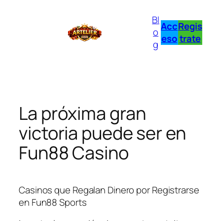
Saltar
Bl
al
Acc
Regis
o
contenido
eso
trate
g
La próxima gran
victoria puede ser en
Fun88 Casino
Casinos que Regalan Dinero por Registrarse
en Fun88 Sports