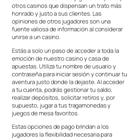
otros casinos que dispensan un trato más
honrado y justo a sus clientes. Las
opiniones de otros jugadores son una
fuente valiosa de información al considerar
unirse a un casino.
Estás a solo un paso de acceder a toda la
emoción de nuestro casino y casa de
apuestas. Utiliza tu nombre de usuario y
contraseña para iniciar sesión y continuar tu
aventura justo donde la dejaste. Al acceder
a tu cuenta, podrás gestionar tu saldo,
realizar depósitos, solicitar retiros y, por
supuesto, jugar a tus tragamonedas y
juegos de mesa favoritos.
Estas opciones de pago brindan a los
jugadores la flexibilidad necesaria para