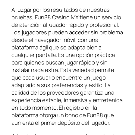
A juzgar por los resultados de nuestras
pruebas, Fun88 Casino MX tiene un servicio
de atención al jugador rápido y profesional.
Los jugadores pueden acceder sin problema
desde el navegador móvil, con una
plataforma ágil que se adapta bien a
cualquier pantalla. Es una opción práctica
para quienes buscan jugar rápido y sin
instalar nada extra. Esta variedad permite
que cada usuario encuentre un juego
adaptado a sus preferencias y estilo. La
calidad de los proveedores garantiza una
experiencia estable, inmersiva y entretenida
en todo momento. El registro en la
plataforma otorga un bono de Fun88 que
aumenta el primer depósito del jugador.