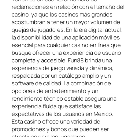
reclamaciones en relación con el tamaño del
casino, ya que los casinos más grandes
acostumbran a tener un mayor volumen de
quejas de jugadores. En la era digital actual,
la disponibilidad de una aplicación móvil es
esencial para cualquier casino en línea que
busque ofrecer una experiencia de usuario
completa y accesible. Fun88 brinda una
experiencia de juego variada y dinámica,
respaldada por un catálogo amplio y un
software de calidad. La combinación de
opciones de entretenimiento y un
rendimiento técnico estable asegura una
experiencia fluida que satisface las
expectativas de los usuarios en México.
Esta casino ofrece una variedad de
promociones y bonos que pueden ser
atractivos para los jugadores.