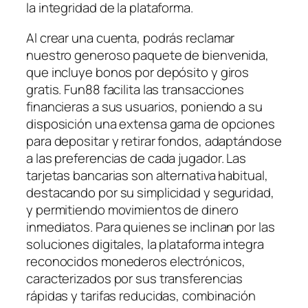
la integridad de la plataforma.
Al crear una cuenta, podrás reclamar
nuestro generoso paquete de bienvenida,
que incluye bonos por depósito y giros
gratis. Fun88 facilita las transacciones
financieras a sus usuarios, poniendo a su
disposición una extensa gama de opciones
para depositar y retirar fondos, adaptándose
a las preferencias de cada jugador. Las
tarjetas bancarias son alternativa habitual,
destacando por su simplicidad y seguridad,
y permitiendo movimientos de dinero
inmediatos. Para quienes se inclinan por las
soluciones digitales, la plataforma integra
reconocidos monederos electrónicos,
caracterizados por sus transferencias
rápidas y tarifas reducidas, combinación