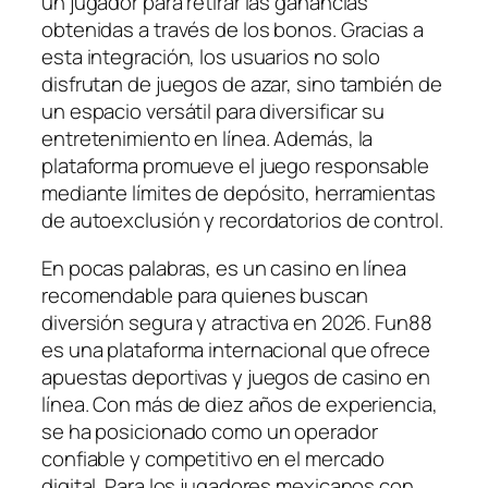
un jugador para retirar las ganancias
obtenidas a través de los bonos. Gracias a
esta integración, los usuarios no solo
disfrutan de juegos de azar, sino también de
un espacio versátil para diversificar su
entretenimiento en línea. Además, la
plataforma promueve el juego responsable
mediante límites de depósito, herramientas
de autoexclusión y recordatorios de control.
En pocas palabras, es un casino en línea
recomendable para quienes buscan
diversión segura y atractiva en 2026. Fun88
es una plataforma internacional que ofrece
apuestas deportivas y juegos de casino en
línea. Con más de diez años de experiencia,
se ha posicionado como un operador
confiable y competitivo en el mercado
digital. Para los jugadores mexicanos con