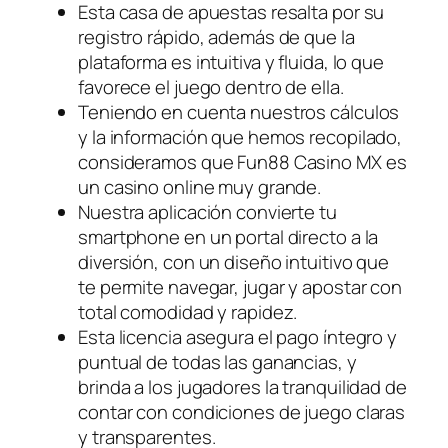
Esta casa de apuestas resalta por su
registro rápido, además de que la
plataforma es intuitiva y fluida, lo que
favorece el juego dentro de ella.
Teniendo en cuenta nuestros cálculos
y la información que hemos recopilado,
consideramos que Fun88 Casino MX es
un casino online muy grande.
Nuestra aplicación convierte tu
smartphone en un portal directo a la
diversión, con un diseño intuitivo que
te permite navegar, jugar y apostar con
total comodidad y rapidez.
Esta licencia asegura el pago íntegro y
puntual de todas las ganancias, y
brinda a los jugadores la tranquilidad de
contar con condiciones de juego claras
y transparentes.