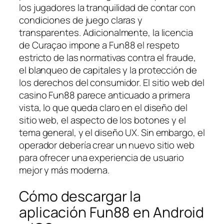
los jugadores la tranquilidad de contar con
condiciones de juego claras y
transparentes. Adicionalmente, la licencia
de Curaçao impone a Fun88 el respeto
estricto de las normativas contra el fraude,
el blanqueo de capitales y la protección de
los derechos del consumidor. El sitio web del
casino Fun88 parece anticuado a primera
vista, lo que queda claro en el diseño del
sitio web, el aspecto de los botones y el
tema general, y el diseño UX. Sin embargo, el
operador debería crear un nuevo sitio web
para ofrecer una experiencia de usuario
mejor y más moderna.
Cómo descargar la
aplicación Fun88 en Android