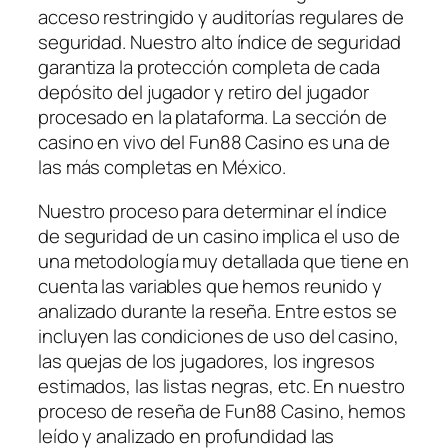
acceso restringido y auditorías regulares de
seguridad. Nuestro alto índice de seguridad
garantiza la protección completa de cada
depósito del jugador y retiro del jugador
procesado en la plataforma. La sección de
casino en vivo del Fun88 Casino es una de
las más completas en México.
Nuestro proceso para determinar el índice
de seguridad de un casino implica el uso de
una metodología muy detallada que tiene en
cuenta las variables que hemos reunido y
analizado durante la reseña. Entre estos se
incluyen las condiciones de uso del casino,
las quejas de los jugadores, los ingresos
estimados, las listas negras, etc. En nuestro
proceso de reseña de Fun88 Casino, hemos
leído y analizado en profundidad las