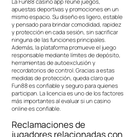
La Fun88 casino app reúne juegos,
apuestas deportivas y promociones en un
mismo espacio. Su diseño es ligero, estable
y pensado para brindar comodidad, rapidez
y protección en cada sesión, sin sacrificar
ninguna de las funciones principales.
Además, la plataforma promueve el juego
responsable mediante límites de depósito,
herramientas de autoexclusión y
recordatorios de control. Gracias a estas
medidas de protección, queda claro que
Fun88 es confiable y seguro para quienes
participan. La licencia es uno de los factores
más importantes al evaluar si un casino
online es confiable.
Reclamaciones de
jugadores relacionadas con