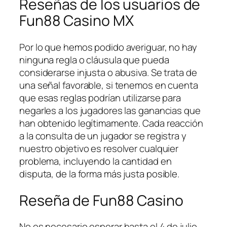
Reseñas de los usuarios de
Fun88 Casino MX
Por lo que hemos podido averiguar, no hay
ninguna regla o cláusula que pueda
considerarse injusta o abusiva. Se trata de
una señal favorable, si tenemos en cuenta
que esas reglas podrían utilizarse para
negarles a los jugadores las ganancias que
han obtenido legítimamente. Cada reacción
a la consulta de un jugador se registra y
nuestro objetivo es resolver cualquier
problema, incluyendo la cantidad en
disputa, de la forma más justa posible.
Reseña de Fun88 Casino
No es necesario esperar hasta el 4 de julio