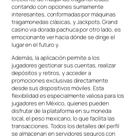
contando con opciones sumamente
interesantes, conformadas por máquinas
tragamonedas clásicas, y Jackpots. Grand
casino via dorada pachuca por otro lado, es
emocionante ver hacia dónde se dirige el
lugar en el futuro y.
Además, la aplicación permite a los
jugadores gestionar sus cuentas, realizar
depósitos y retiros, y acceder a
promociones exclusivas directamente
desde sus dispositivos móviles. Esta
flexibilidad es especialmente valiosa para los
jugadores en México, quienes pueden
disfrutar de la plataforma en su moneda
local, el peso mexicano, lo que facilita las
transacciones. Todos los detalles del perfil
se almacenan en servidores seguros con