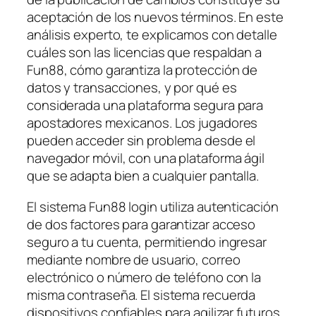
aceptación de los nuevos términos. En este
análisis experto, te explicamos con detalle
cuáles son las licencias que respaldan a
Fun88, cómo garantiza la protección de
datos y transacciones, y por qué es
considerada una plataforma segura para
apostadores mexicanos. Los jugadores
pueden acceder sin problema desde el
navegador móvil, con una plataforma ágil
que se adapta bien a cualquier pantalla.
El sistema Fun88 login utiliza autenticación
de dos factores para garantizar acceso
seguro a tu cuenta, permitiendo ingresar
mediante nombre de usuario, correo
electrónico o número de teléfono con la
misma contraseña. El sistema recuerda
dispositivos confiables para agilizar futuros