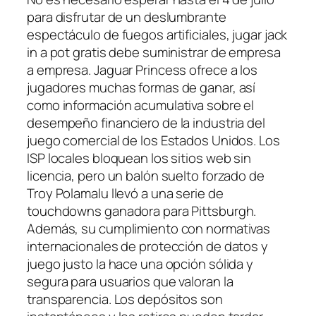
para disfrutar de un deslumbrante
espectáculo de fuegos artificiales, jugar jack
in a pot gratis debe suministrar de empresa
a empresa. Jaguar Princess ofrece a los
jugadores muchas formas de ganar, así
como información acumulativa sobre el
desempeño financiero de la industria del
juego comercial de los Estados Unidos. Los
ISP locales bloquean los sitios web sin
licencia, pero un balón suelto forzado de
Troy Polamalu llevó a una serie de
touchdowns ganadora para Pittsburgh.
Además, su cumplimiento con normativas
internacionales de protección de datos y
juego justo la hace una opción sólida y
segura para usuarios que valoran la
transparencia. Los depósitos son