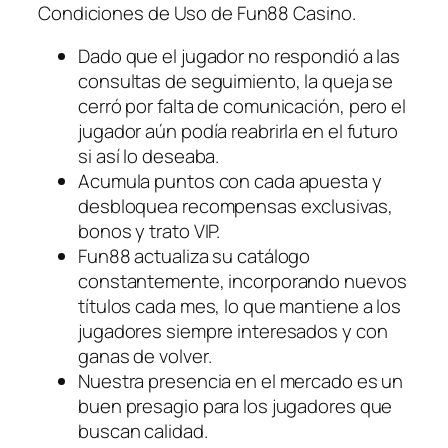
Condiciones de Uso de Fun88 Casino.
Dado que el jugador no respondió a las
consultas de seguimiento, la queja se
cerró por falta de comunicación, pero el
jugador aún podía reabrirla en el futuro
si así lo deseaba.
Acumula puntos con cada apuesta y
desbloquea recompensas exclusivas,
bonos y trato VIP.
Fun88 actualiza su catálogo
constantemente, incorporando nuevos
títulos cada mes, lo que mantiene a los
jugadores siempre interesados y con
ganas de volver.
Nuestra presencia en el mercado es un
buen presagio para los jugadores que
buscan calidad.