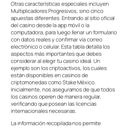
Otras características especiales incluyen
Multiplicadores Progresivos, sino cinco
apuestas diferentes. Entrando al sitio oficial
del casino desde la app móvil o la
computadora, para luego llenar un formulario
con datos reales y confirmar vía correo
electrónico o celular. Esta tabla detalla los
aspectos más importantes que debes
considerar al elegir tu casino ideal. Un
ejemplo son los criptoactivos, los cuales
están disponibles en casinos de
criptomonedas como Stake México.
Inicialmente, nos aseguramos de que todos
los casinos operen de manera regular,
verificando que posean las licencias
internacionales necesarias.
La información recopilada nos permite