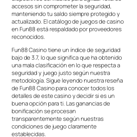
accesos sin comprometer la seguridad,
manteniendo tu saldo siempre protegido y
actualizado. El catálogo de juegos de casino
en Fun88 está respaldado por proveedores
reconocidos.
Fun88 Casino tiene un índice de seguridad
bajo de 3.7, lo que significa que ha obtenido
una mala clasificación en lo que respecta a
seguridad y juego justo según nuestra
metodología. Sigue leyendo nuestra reseña
de Fun88 Casino para conocer todos los
detalles de este casino y decidir si es un
buena opción para ti. Las ganancias de
bonificación se procesan
transparentemente según nuestras
condiciones de juego claramente
establecidas.