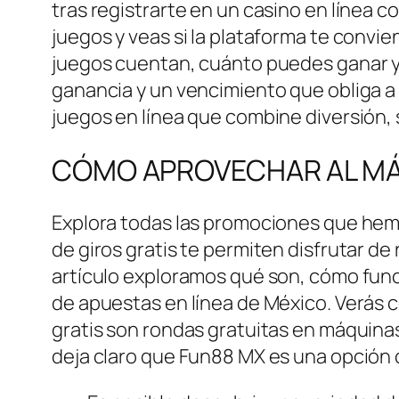
tras registrarte en un casino en línea 
juegos y veas si la plataforma te convie
juegos cuentan, cuánto puedes ganar y 
ganancia y un vencimiento que obliga a
juegos en línea que combine diversión, 
CÓMO APROVECHAR AL MÁ
Explora todas las promociones que hemos
de giros gratis te permiten disfrutar de
artículo exploramos qué son, cómo fun
de apuestas en línea de México. Verás có
gratis son rondas gratuitas en máquina
deja claro que Fun88 MX es una opción 