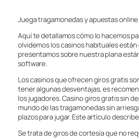
Juega tragamonedas y apuestas online
Aquí te detallamos cómo lo hacemos par
olvidemos los casinos habituales están
presentamos sobre nuestra plana está
software.
Los casinos que ofrecen giros gratis s
tener algunas desventajas, es recomen
los jugadores. Casino giros gratis sin 
mundo de las tragamonedas sin arriesga
plazos para jugar. Este artículo descri
Se trata de giros de cortesía que no re