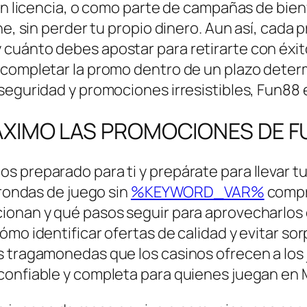
con licencia, o como parte de campañas de bien
ne, sin perder tu propio dinero. Aun así, cada
cuánto debes apostar para retirarte con éxit
 completar la promo dentro de un plazo deter
seguridad y promociones irresistibles, Fun88 
XIMO LAS PROMOCIONES DE F
 preparado para ti y prepárate para llevar tu 
 rondas de juego sin
%KEYWORD_VAR%
compr
cionan y qué pasos seguir para aprovecharlos
mo identificar ofertas de calidad y evitar sorp
s tragamonedas que los casinos ofrecen a los 
confiable y completa para quienes juegan en 