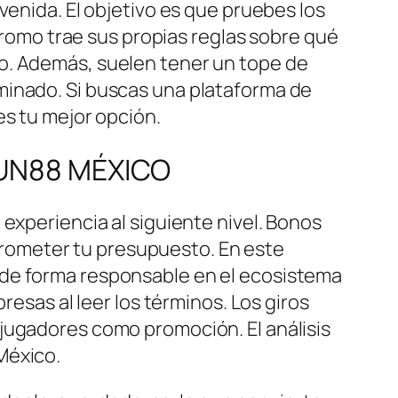
venida. El objetivo es que pruebes los
 promo trae sus propias reglas sobre qué
o. Además, suelen tener un tope de
minado. Si buscas una plataforma de
es tu mejor opción.
UN88 MÉXICO
experiencia al siguiente nivel. Bonos
ometer tu presupuesto. En este
 de forma responsable en el ecosistema
resas al leer los términos. Los giros
jugadores como promoción. El análisis
México.