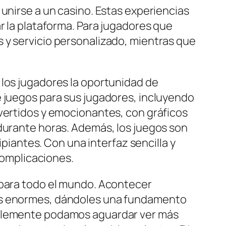
 unirse a un casino. Estas experiencias
r la plataforma. Para jugadores que
 y servicio personalizado, mientras que
 los jugadores la oportunidad de
e juegos para sus jugadores, incluyendo
ivertidos y emocionantes, con gráficos
 durante horas. Además, los juegos son
ipiantes. Con una interfaz sencilla y
 complicaciones.
 para todo el mundo. Acontecer
más enormes, dándoles una fundamento
siblemente podamos aguardar ver más