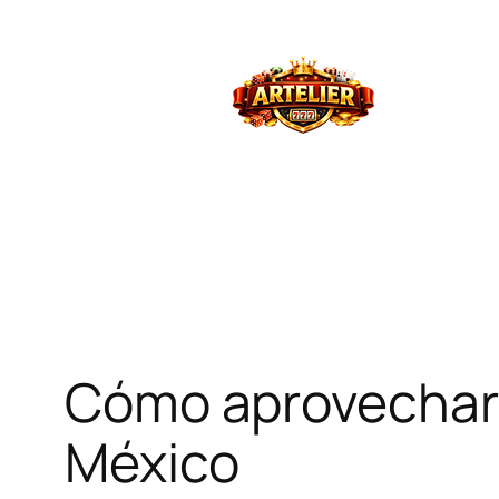
Saltar
al
contenido
Cómo aprovechar l
México