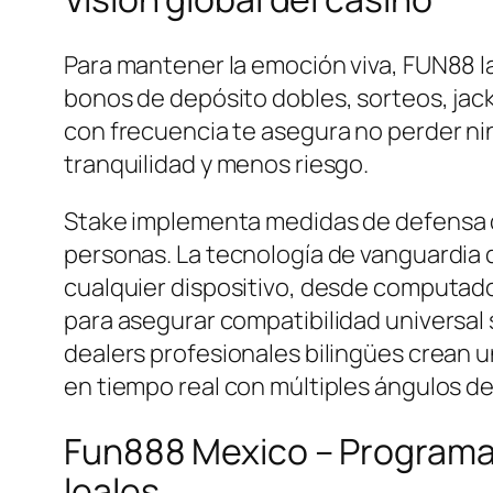
Para mantener la emoción viva, FUN88 l
bonos de depósito dobles, sorteos, jac
con frecuencia te asegura no perder n
tranquilidad y menos riesgo.
Stake implementa medidas de defensa de
personas. La tecnología de vanguardia
cualquier dispositivo, desde computado
para asegurar compatibilidad universal 
dealers profesionales bilingües crean 
en tiempo real con múltiples ángulos de 
Fun888 Mexico – Programa 
leales