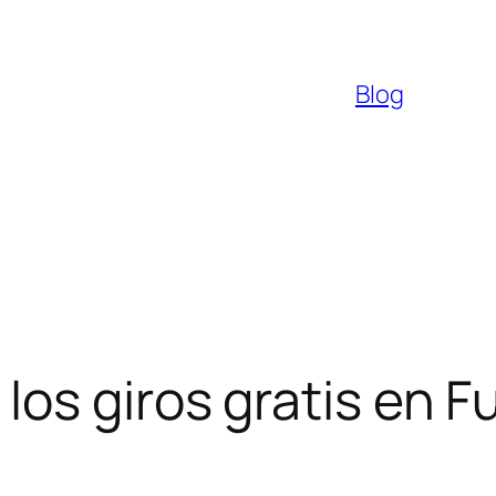
Blog
os giros gratis en 