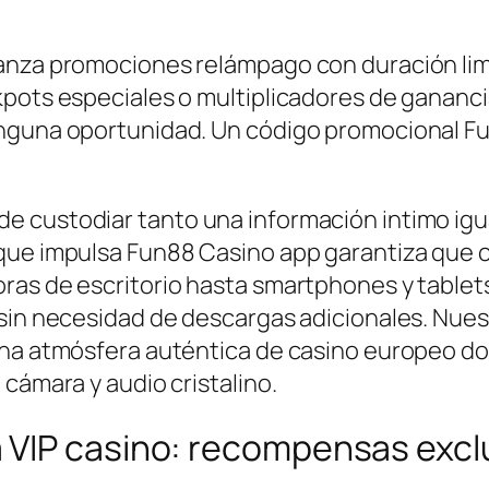
anza promociones relámpago con duración limi
kpots especiales o multiplicadores de gananci
inguna oportunidad. Un código promocional F
 custodiar tanto una información intimo igual
 que impulsa Fun88 Casino app garantiza que
ras de escritorio hasta smartphones y tablet
sin necesidad de descargas adicionales. Nues
una atmósfera auténtica de casino europeo do
cámara y audio cristalino.
VIP casino: recompensas excl